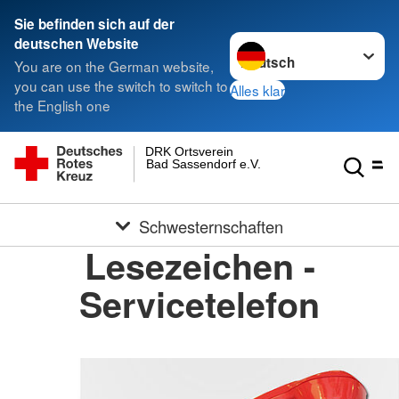
Sie befinden sich auf der
Sprache wechseln zu
deutschen Website
You are on the German website,
you can use the switch to switch to
Alles klar
the English one
DRK Ortsverein
Bad Sassendorf e.V.
Schwesternschaften
Lesezeichen -
Servicetelefon