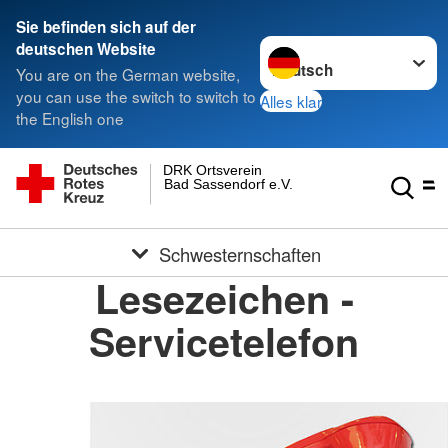
Sie befinden sich auf der
Sprache wechseln zu
deutschen Website
You are on the German website,
you can use the switch to switch to
Alles klar
the English one
DRK Ortsverein
Bad Sassendorf e.V.
Schwesternschaften
Lesezeichen -
Servicetelefon