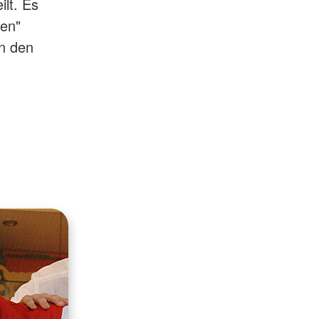
ilt. Es
hen"
an den