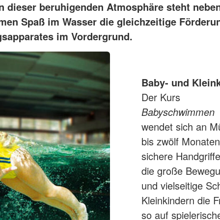
 In dieser beruhigenden Atmosphäre steht nebe
en Spaß im Wasser die gleichzeitige Förderu
sapparates im Vordergrund.
Baby- und Klein
Der Kurs
Babyschwimmen
wendet sich an Mü
bis zwölf Monaten.
sichere Handgriff
die große Bewegu
und vielseitige S
Kleinkindern die 
so auf spielerisc