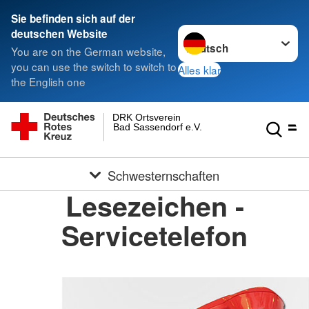
Sie befinden sich auf der
Sprache wechseln zu
deutschen Website
You are on the German website,
you can use the switch to switch to
Alles klar
the English one
DRK Ortsverein
Bad Sassendorf e.V.
Schwesternschaften
Lesezeichen -
Servicetelefon